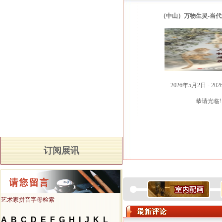
（中山）万物生灵-当
2026年5月2日 - 20
恭请光临!
订阅展讯
艺术家拼音字母检索
A
B
C
D
E
F
G
H
I
J
K
L