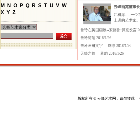
M
N
O
P
Q
R
S
T
U
V
W
云峰画苑董事长
X
Y
Z
江树海…..一
上进的艺术家。 
曾玲在英国画展--安德鲁•贝克发言
20
曾玲随笔
2018/1/26
曾玲画册文字----刘淳
2018/1/26
天籁之舞----蒋韵
2018/1/26
版权所有 © 云峰艺术网，请勿转载 香港云峰：(8