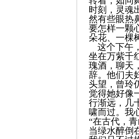
转着，如同
时刻，灵魂
然有些眼热
要怎样一颗
朵花、一棵
这个下午，
坐在万紫千
瑰酒，聊天
辞。他们夫
头望，曾玲
觉得她好像
行渐远，几
啸而过。我
“在古代，
当绿水醉倒