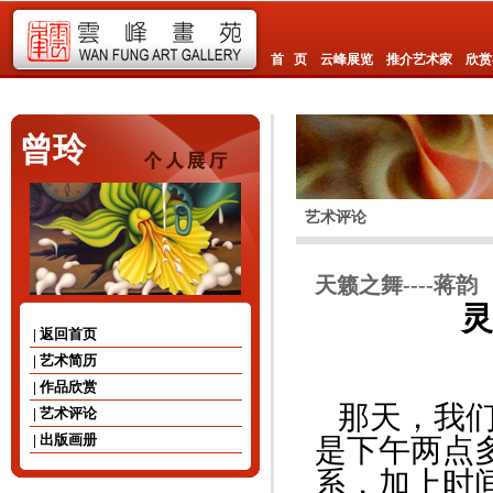
首 页
云峰展览
推介艺术家
欣赏
曾玲
艺术评论
天籁之舞----蒋韵
灵魂
| 返回首页
蒋
| 艺术简历
| 作品欣赏
那天，我们
| 艺术评论
| 出版画册
是下午两点
系，加上时