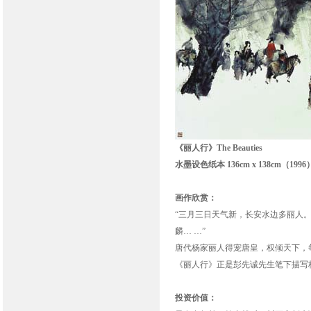
《丽人行》The Beauties
水墨设色纸本 136cm x 138cm（1996
画作欣赏：
“三月三日天气新，长安水边多丽人
麟… …”
唐代杨家丽人得宠唐皇，权倾天下，
《丽人行》正是彭先诚先生笔下描写
投资价值：