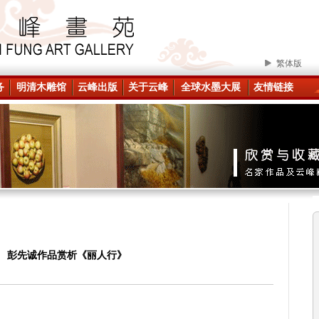
繁体版
务
明清木雕馆
云峰出版
关于云峰
全球水墨大展
友情链接
彭先诚作品赏析《丽人行》