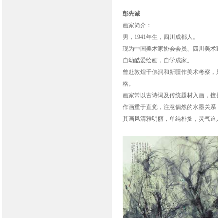
彭先诚
画家简介：
男，1941年生，四川成都人。
现为中国美术家协会会员、四川美术
自幼酷爱绘画，自学成家。
曾赴敦煌千佛洞和新疆作美术考察，
格。
画家常以古诗词及传统题材入画，擅
作画重于直觉，注意偶然的水墨关系
其画风清雅明丽，单纯朴拙，灵气迫