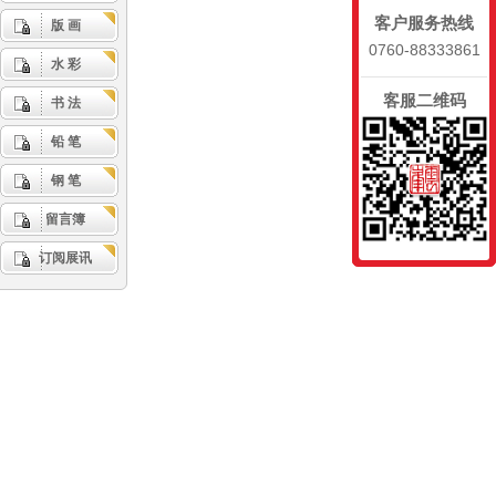
客户服务热线
版 画
0760-88333861
水 彩
客服二维码
书 法
铅 笔
钢 笔
留言簿
订阅展讯