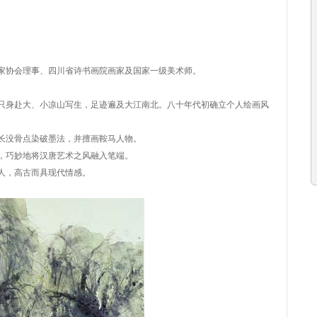
家协会理事、四川省诗书画院画家及国家一级美术师。
只身赴大、小凉山写生，足迹遍及大江南北。八十年代初确立个人绘画风
长没骨点染破墨法，并擅画鞍马人物。
，巧妙地将汉唐艺术之风融入笔端。
人，高古而具现代情感。