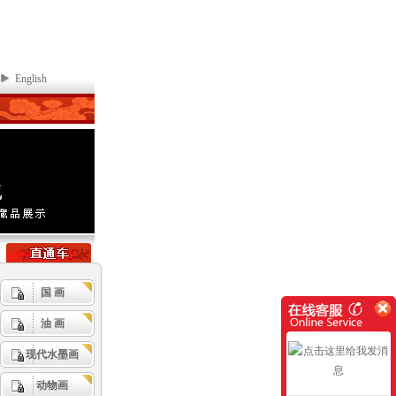
English
国 画
油 画
现代水墨画
动物画