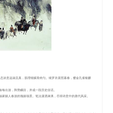
）
。态浓意远淑且真，肌理细腻骨肉匀。绫罗衣裳照暮春，蹙金孔雀银麒
每每出游，阵势瞩目，并成一段历史佳话。
杨家丽人春游的瑰丽场景。笔法潇洒淋漓，尽得诗意中的唐代风采。