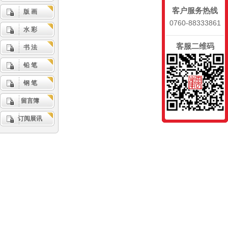
客户服务热线
版 画
0760-88333861
水 彩
客服二维码
书 法
铅 笔
钢 笔
留言簿
订阅展讯