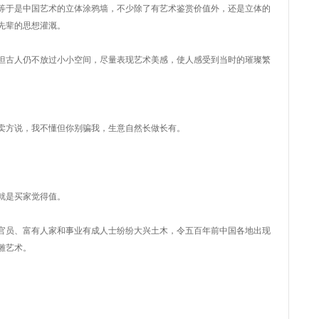
等于是中国艺术的立体涂鸦墙，不少除了有艺术鉴赏价值外，还是立体的
先辈的思想灌溉。
但古人仍不放过小小空间，尽量表现艺术美感，使人感受到当时的璀璨繁
跟卖方说，我不懂但你别骗我，生意自然长做长有。
。
理就是买家觉得值。
官员、富有人家和事业有成人士纷纷大兴土木，令五百年前中国各地出现
雕艺术。