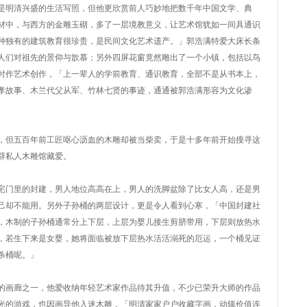
是明清兴盛的生活写照，但他更欣赏前人巧妙地把数千年中国文学、典
材中，与西方的金雕玉砌，多了一层境教意义，让艺术馆犹如一间具通识
种独有的建筑教育很珍贵，是民间文化艺术遗产。」郭浩满特爱大床长条
人们对祖先的景仰与歆慕；另外四屏花窗竟然雕出了一个小镇，包括以鸟
时作艺术创作，「上一辈人的学前教育、通识教育，全部不是从书本上，
孝故事、木兰代父从军、竹林七贤的事迹，通通被郭浩满形容为文化渗
，但五百年前工匠呕心沥血的木雕却被当柴卖，于是十多年前开始搜寻这
辟私人木雕馆藏爱。
宅门里的封建，男人地位高高在上，男人的洗脚盆除了比女人高，还是男
己却不能用。另外子孙桶的两层设计，更是令人看到心寒，「中国封建社
，木制的子孙桶通常分上下层，上层为婴儿接生剪脐带用，下层则放热水
，若生下来是女婴，她将面临被放下层热水活活溺死的厄运，一个桶见证
杀桶呢。」
的画廊之一，他爱收纳年轻艺术家作品待其升值，不少已荣升大师的作品
光的游戏，也因画导他入迷木雕，「明清家家户户收藏字画，动辄价值连