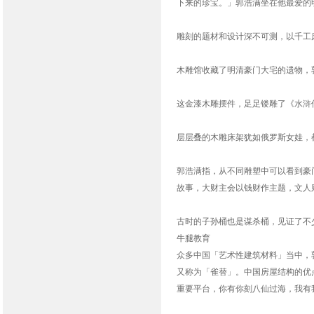
下来的珍宝。」郭浩满坐在他最爱的
雕刻的题材和设计深不可测，以千工
木雕馆收藏了明清豪门大宅的遗物，
这金漆木雕摆件，足足镂雕了《水浒
层层叠的木雕床架犹如俄罗斯女娃，
郭浩满指，从不同雕塑中可以看到豪
故事，大财主会以钱财作主题，文人
古时的子孙桶也是谋杀桶，见证了不
牛腿教育
众多中国「艺术性建筑材料」当中，
又称为「雀替」。中国房屋结构的优
重要平台，你有你刻八仙过海，我有