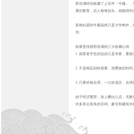
郭浩满特别收藏了上百件「牛腿」，
通识教育，后人每每抬头，就能得到
装饰柱梁的牛腿虽然只是力学构件，
华。
徐展堂传授郭浩满的三大收藏心得
1. 就算老手也别说自己是专家，要
2. 不是精品别给我看，浪费彼此时间
3. 只要价格合理，一口价成交，合
由于经济繁荣，加上攀比心态，无数
许多美仑美奂的宗祠、豪宅和建筑木