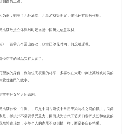
明朝圈椅上说。
床为例，刻满了儿孙满堂、儿童游戏等图案，传说还有胎教作用。
郭浩满欣赏立体浮雕时还当是中国历史创意教材。
传》一百零八个梁山好汉，欣赏已够花时间，何况雕琢呢。
都怪馆主的藏品实在太多了。
门望族的身份，例如位高权重的将军，多喜欢在大宅中刻上英雄或封侯的
则爱优雅民间故事。
少重男轻女的人间悲剧。
郭浩满独爱「牛腿」，它是中国古建筑中常用于梁与柱之间的撑拱，民间
点是，撑拱并不需要承受重力，因而成为古代工艺师们发挥技艺和创意的
我雕博古瑞兽，令每个人的家居不致倒模一样，而是各自各精采。