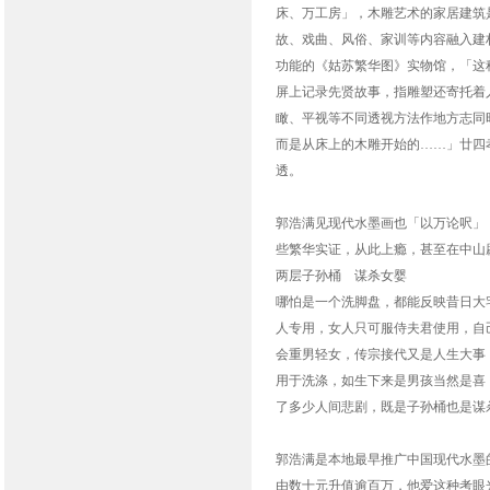
床、万工房」，木雕艺术的家居建筑
故、戏曲、风俗、家训等内容融入建
功能的《姑苏繁华图》实物馆，「这
屏上记录先贤故事，指雕塑还寄托着
瞰、平视等不同透视方法作地方志同
而是从床上的木雕开始的……」廿四
透。
郭浩满见现代水墨画也「以万论呎」
些繁华实证，从此上瘾，甚至在中山
两层子孙桶 谋杀女婴
哪怕是一个洗脚盘，都能反映昔日大
人专用，女人只可服侍夫君使用，自
会重男轻女，传宗接代又是人生大事
用于洗涤，如生下来是男孩当然是喜
了多少人间悲剧，既是子孙桶也是谋
郭浩满是本地最早推广中国现代水墨
由数十元升值逾百万，他爱这种考眼