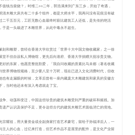
不值钱当柴烧？」时维二○○二年，郭浩满来到广东三乡，开始了奇遇，
明清木雕大床共有二十多个组件，都是大师水平，我再问没有花痕没有破
过二千五百元，工匠无数心血最终时薪比建筑工人还低，是失传的绝活
，于是一头栽进了木雕世界，从此中毒永不超生。
篆刻和雕塑，曾经在香港大学欣赏过「世界十大中国文物收藏家」之一徐
展堂不但自设私人博物馆，更先后向港府、香港大学捐赠大批珍贵文物。
更好的东家，他愿意整批割爱，「我自问收藏的质素比马未都（著名收藏
到世界博物馆规格，至少要八至十万呎，现在已进入文化消费时代，但收
他也有走漏眼的时候，文革后曾有一座内藏庞大木雕建筑和家具的安徽古
下，当时他还未有深入考虑就走了宝。
战争、动荡和变迁，中国这些珍贵的建筑木雕受到严重的破坏和摧残。加
贵遗产认识及保护不足，更令这些古代的建筑木雕艺术面临消亡的境地。
光宗耀祖，用大量资金或全副身家打造艺术豪宅，留给子孙福泽后人，一
与主人的心血，过亿来打造，但艺术作品不是屋里的配件，是文化产业留