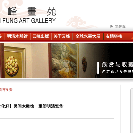
繁体版
务
明清木雕馆
云峰出版
关于云峰
全球水墨大展
友情链接
藏与投资
文化籽】民间木雕馆 重塑明清繁华