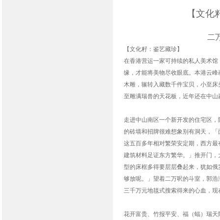
【文化
二
【文化籽：鉴艺藏珍】
在香港营运一家可持续的私人美术馆
缘，才能将美物尽收眼底。本港云峰
木雕，辗转入藏数千件宝贝，小至床
至雕满瑞兽的天花板，近年还在中山
走进中山南区一个新开发的住宅区，
的砖墙和招牌很难想象别有洞天，「
这五百多年相对繁荣安定期，西方最
建筑材料足证东方繁华。」推开门，
型的床框多得要层层叠起来，犹如俄
够放呢。」望着二万呎的斗室，郭浩
三千万元地毯式搜索得来的心血，现
花开富贵、竹报平安、福（蝠）瑞天