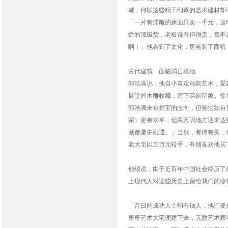
城，何以这些精工细琢的艺术建材却
「一片有浮雕的床面只卖一千元，这
烂的顶级货，老板说有但很贵，竟不
啊！」他看到了文化，更看到了商机
古代建筑 面临消亡境地
郭浩满说，他自小喜欢雕刻艺术，爱
展堂的木雕收藏，留下深刻印象。徐
郭浩满未有捐宝的志向，但笑指如有
家）更有水平，但两万呎地方还未达
藏都是讲机遇。」当然，有得有失，
老大宅以五万元转手，有朋友劝他买
他续说，由于近百年中国社会经历了
上现代人对这些历史上留给我们的珍
「昔日的成功人士和有钱人，他们要
座座艺术大宅便建下来，无数艺术家