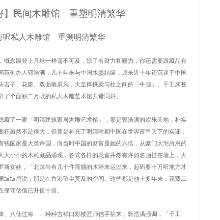
籽】民间木雕馆 重塑明清繁华
万呎私人木雕馆 重溯明清繁华
，概念跟登上月球一样遥不可及，除了有财力和毅力，你还需要跟藏品有
画苑创办人郭浩满，几十年来与中国水墨结缘，原来近十年还沉迷于中国
头吉子、花窗、双面雕屏风，大至撑拱梁与柱之间的「牛腿」、千工床甚
辟了个面积二万呎的私人木雕艺术馆共诸同好。
隐藏了一家「明清建筑家居木雕艺术馆」，那是郭浩满的欢乐天地，朴实
面积虽然不是很大，但算是补充了明清时期中国在世界富甲天下的实证，
有钱国家是大英帝国，而当时中国的财富是她的六倍，从豪门大宅所用的
大大小小的木雕藏品涌现，各式各样的花窗井然有序如名画挂在墙上，大
罗斯女娃，「北京尚有几十件震撼的木雕未运过来，起码要十万呎地方才
满皱皱眉说，那是在香港望尘莫及的空间。这些都是他十多年来，花费二
在保守估值已升值十倍。
降、八仙过海……种种吉祥口彩被匠师信手拈来，郭浩满强调，「千工