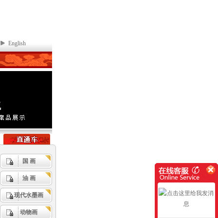
English
国 画
油 画
现代水墨画
动物画