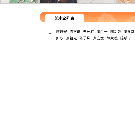
艺术家列表
陈球安
陈文进
曹长在
陈白一
陈新銓
陈永鏘
C
如冬
蔡祖光
陈子风
巢会文
陳家義
陈成球