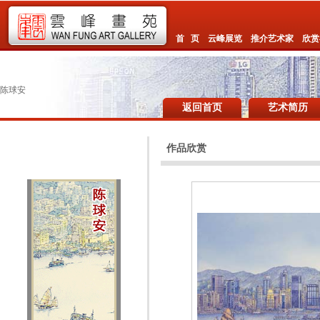
首 页
云峰展览
推介艺术家
欣赏
陈球安
返回首页
艺术简历
作品欣赏