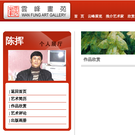
首 页
云峰展览
推介艺术家
欣赏
陈挥
作品欣赏
| 返回首页
| 艺术简历
| 作品欣赏
| 艺术评论
| 出版画册