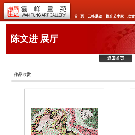
首 页
云峰展览
推介艺术家
欣赏
陈文进 展厅
返回首页
作品欣赏