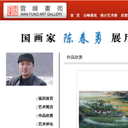
首 页
云峰展览
推介艺术家
欣赏
作品欣赏
| 返回首页
| 艺术简历
| 作品欣赏
| 艺术评论