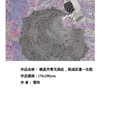
作品名称： 赖是丹青无画处，画成应遣一生愁
作品规格：(76x106)cm
作 者： 雷玲