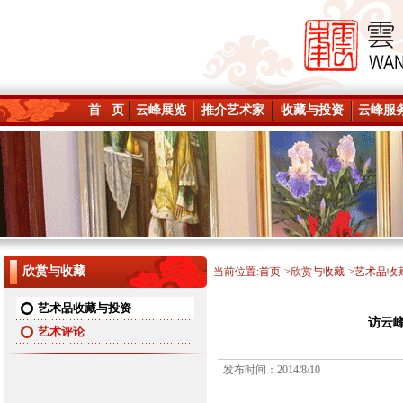
首 页
云峰展览
推介艺术家
收藏与投资
云峰服
欣赏与收藏
当前位置:
首页
->
欣赏与收藏
->艺术品收
艺术品收藏与投资
访云
艺术评论
发布时间：2014/8/10