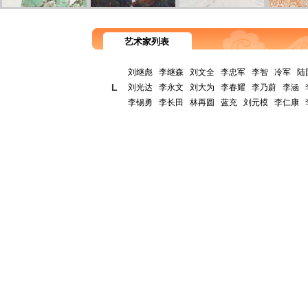
艺术家列表
刘继彪
李继森
刘文全
李忠军
李智
冷军
陆
L
刘光达
李永文
刘大为
李春耀
李乃蔚
李涵
李锡勇
李长田
林再圆
蓝充
刘元模
李仁康