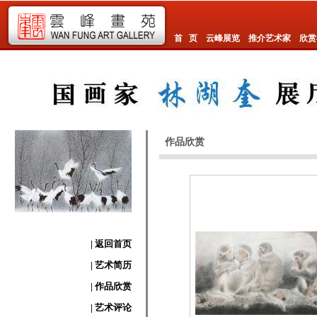
首 页
云峰展览
推介艺术家
欣赏
作品欣赏
| 返回首页
| 艺术简历
| 作品欣赏
| 艺术评论