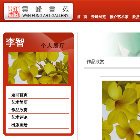
首 页
云峰展览
推介艺术家
欣赏
李智
作品欣赏
| 返回首页
| 艺术简历
| 作品欣赏
| 艺术评论
| 出版画册