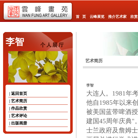
首 页
云峰展览
推介艺术家
欣赏
李智
艺术简历
李智
大连人。1981年
| 返回首页
| 艺术简历
他自1985年以
| 作品欣赏
被美国蓝带啤酒授
| 艺术评论
建国45周年庆典
| 出版画册
士兰政府及詹姆士