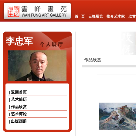
首 页
云峰展览
推介艺术家
欣赏
李忠军
作品欣赏
| 返回首页
| 艺术简历
| 作品欣赏
| 艺术评论
| 出版画册