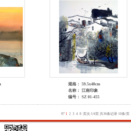
m
规格： 59.5x48cm
名称： 江南印象
编号： SZ 01-455
9
7
1
2
3
4
8
:
页次:1/4页 共36条记录 10条/页