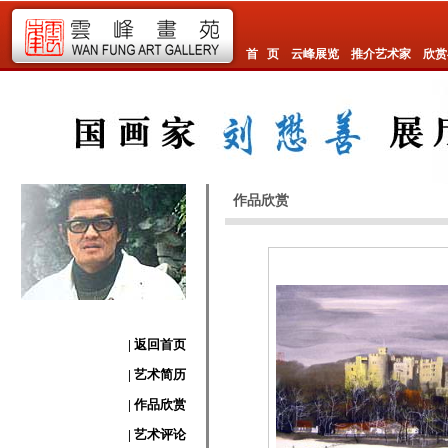
首 页
云峰展览
推介艺术家
欣赏
作品欣赏
| 返回首页
| 艺术简历
| 作品欣赏
| 艺术评论