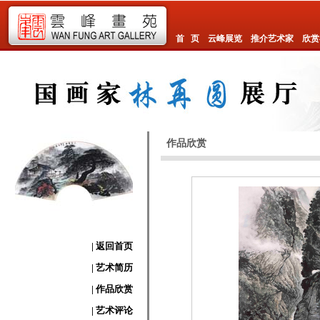
首 页
云峰展览
推介艺术家
欣赏
作品欣赏
| 返回首页
| 艺术简历
| 作品欣赏
| 艺术评论