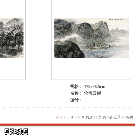
规格： 179x96.5cm
名称： 沧海云崖
编号：
9
7
1
2
3
4
5
6
8
:
页次:1/6页 共55条记录 10条/页