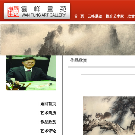
首 页
云峰展览
推介艺术家
欣赏
作品欣赏
| 返回首页
| 艺术简历
| 作品欣赏
| 艺术评论