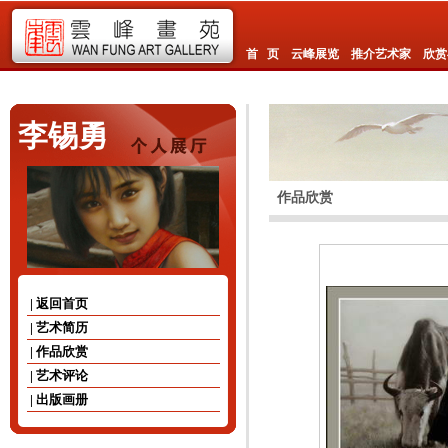
首 页
云峰展览
推介艺术家
欣赏
李锡勇
作品欣赏
| 返回首页
| 艺术简历
| 作品欣赏
| 艺术评论
| 出版画册