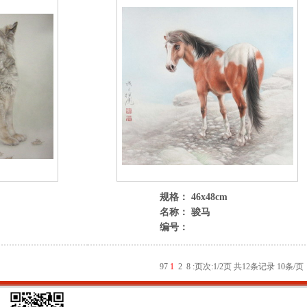
规格： 46x48cm
名称： 骏马
编号：
9
7
1
2
8
:
页次:1/2页 共12条记录 10条/页