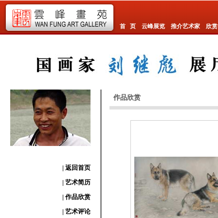
首 页
云峰展览
推介艺术家
欣赏
作品欣赏
| 返回首页
| 艺术简历
| 作品欣赏
| 艺术评论