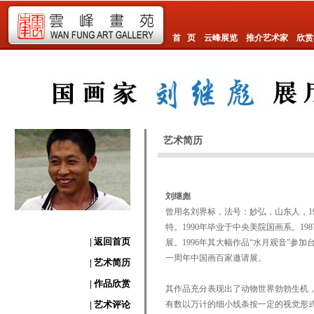
首 页
云峰展览
推介艺术家
欣赏
艺术简历
刘继彪
曾用名刘界标，法号：妙弘，山东人，1
特。1990年毕业于中央美院国画系。19
| 返回首页
展。1996年其大幅作品“水月观音”参加
一周年中国画百家邀请展。
| 艺术简历
| 作品欣赏
其作品充分表现出了动物世界勃勃生机
| 艺术评论
有数以万计的细小线条按一定的视觉形