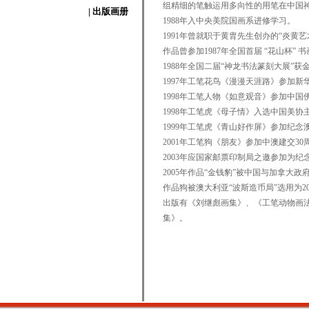
组精细的笔触运用多向性的用笔在中国
| 出版画册
1988年入中央美院国画系进修学习。
1991年曾就职于黄胄先生创办的“炎黄艺
作品曾参加1987年全国首届 “花山杯”
1988年全国二届“神龙书法篆刻大展”获
1997年工笔花鸟《漫漫天涯路》参加
1998年工笔人物《如意观音》参加中国
1998年工笔虎《母子情》入选中国美协
1999年工笔虎《青山好作屏》参加纪念
2001年工笔狗《朋友》参加中澳建交3
2003年应国家邮票印制局之邀参加为
2005年作品“金钱豹”被中国与加拿大
作品狗被澳大利亚“波斯造币局”选用为2
出版有《刘继彪画集》、《工笔动物画
集》。