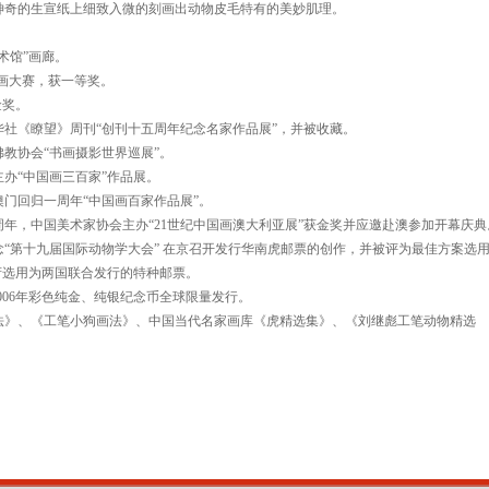
神奇的生宣纸上细致入微的刻画出动物皮毛特有的美妙肌理。
术馆”画廊。
 书画大赛，获一等奖。
金奖。
新华社《瞭望》周刊“创刊十五周年纪念名家作品展”，并被收藏。
佛教协会“书画摄影世界巡展”。
主办“中国画三百家”作品展。
澳门回归一周年“中国画百家作品展”。
0周年，中国美术家协会主办“21世纪中国画澳大利亚展”获金奖并应邀赴澳参加开幕庆典
纪念“第十九届国际动物学大会” 在京召开发行华南虎邮票的创作，并被评为最佳方案选
政府选用为两国联合发行的特种邮票。
006年彩色纯金、纯银纪念币全球限量发行。
法》、《工笔小狗画法》、中国当代名家画库《虎精选集》、《刘继彪工笔动物精选