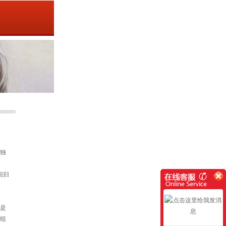
独
回归
是
组