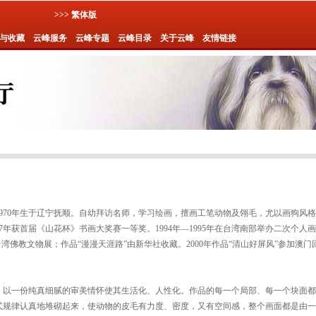
>>> 繁体版
与收藏
云峰服务
云峰专题
云峰目录
关于云峰
友情链接
970年生于辽宁抚顺。自幼拜访名师，学习绘画，擅画工笔动物及翎毛，尤以画狗风格
87年获首届《山花杯》书画大奖赛一等奖。1994年—1995年在台湾南部举办二次个人画
台湾佛教文物展；作品“漫漫天涯路”由新华社收藏。2000年作品“清山好屏风”参加澳门
，以一份纯真细腻的审美情怀使其生活化、人性化。作品的每一个局部、每一个块面都
式规律认真地堆砌起来，使动物的皮毛有力度、密度，又有空间感，整个画面都是由一