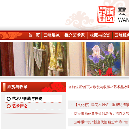
首 页
云峰展览
推介艺术家
收藏与投资
云峰服
欣赏与收藏
当前位置:
首页
->
欣赏与收藏
->艺术品收
艺术品收藏与投资
·
【文化籽】民间木雕馆 重塑明清
艺术评论
·
访云峰画苑董事长郭浩满：浩然之
·
云峰眼中的 “新当代油画艺术”和 “