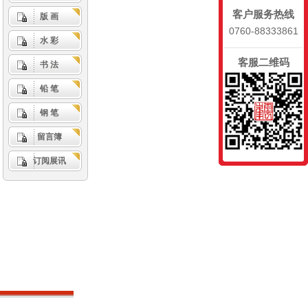
客户服务热线
版 画
0760-88333861
水 彩
客服二维码
书 法
铅 笔
钢 笔
留言簿
订阅展讯