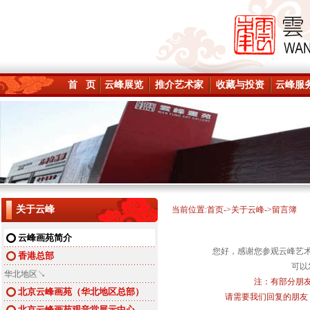
首 页
云峰展览
推介艺术家
收藏与投资
云峰服
关于云峰
当前位置:
首页
->
关于云峰
->留言簿
云峰画苑简介
您好，感谢您参观云峰艺
香港总部
可以
华北地区↘
注：有部分朋
北京云峰画苑（华北地区总部）
请需要我们回复的朋友
北京云峰画苑观音堂展示中心