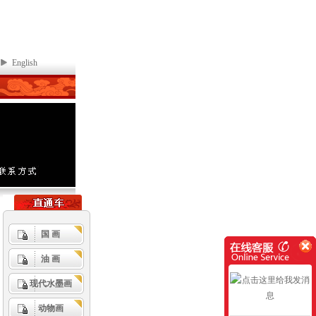
English
国 画
油 画
现代水墨画
动物画