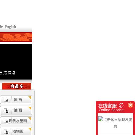
English
国 画
油 画
现代水墨画
动物画