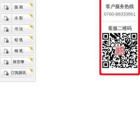
客户服务热线
版 画
0760-88333861
水 彩
客服二维码
书 法
铅 笔
钢 笔
留言簿
订阅展讯