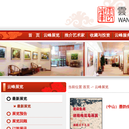
首 页
云峰展览
推介艺术家
收藏与投资
云峰服
云峰展览
当前位置:
首页
->
云峰展览
最新展览
最新展览
（中山）墨韵生趣-
展览预告
展览回顾
订阅展讯