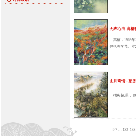
无声心曲-高楠作品
高楠，1963
包括岑学恭、罗
山川寄情 - 招务超
招务超,男，1
9
7
…
132
133