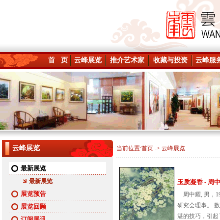
首 页
云峰展览
推介艺术家
收藏与投资
云峰服
云峰展览
当前位置:
首页
->
云峰展览
最新展览
最新展览
玉质凝香 - 周中耀
展览预告
周中耀, 男，
研究会理事。 
展览回顾
湛的技巧，引起了
订阅展讯