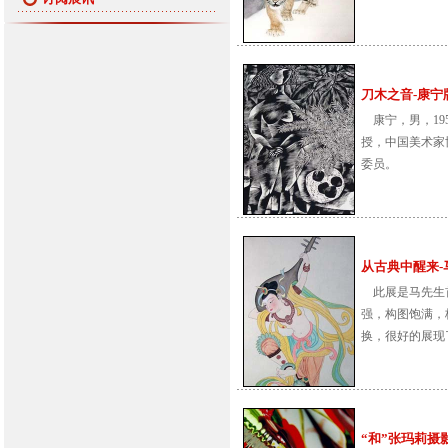
刀木之音-康宁版画
康宁，男，19
授，中国美术家
委员。
从古典中醒来-马鹏
此展是马先生首
强，构图饱满，
换，很好的展现
“和”张玛莉摄影展 