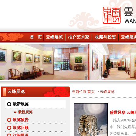
首 页
云峰展览
推介艺术家
收藏与投资
云峰服
云峰展览
当前位置:
首页
->
云峰展览
最新展览
最新展览
盛世风华-云峰画苑
展览预告
踏入2007年
来，我们先后举
展览回顾
各类型画集。 推广
订阅展讯