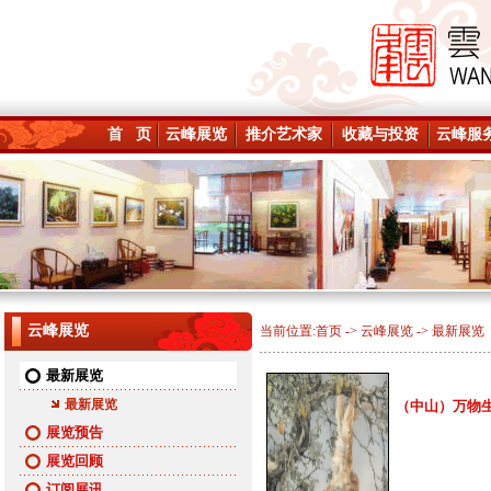
首 页
云峰展览
推介艺术家
收藏与投资
云峰服
云峰展览
当前位置:
首页
->
云峰展览
-> 最新展览
最新展览
最新展览
（中山）万物生灵-
展览预告
展览回顾
订阅展讯