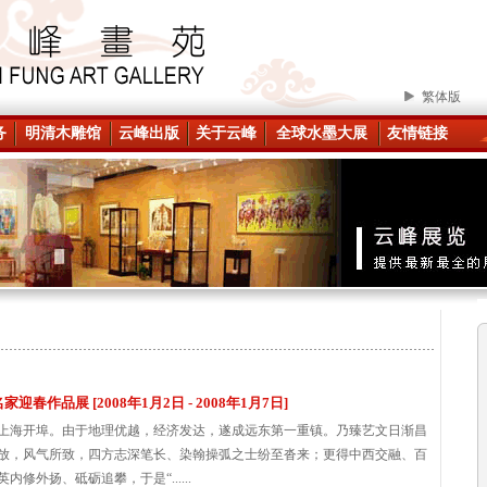
繁体版
务
明清木雕馆
云峰出版
关于云峰
全球水墨大展
友情链接
春作品展 [2008年1月2日 - 2008年1月7日]
上海开埠。由于地理优越，经济发达，遂成远东第一重镇。乃臻艺文日渐昌
放，风气所致，四方志深笔长、染翰操弧之士纷至沓来；更得中西交融、百
内修外扬、砥砺追攀，于是“......