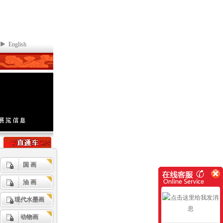
English
国 画
油 画
现代水墨画
动物画