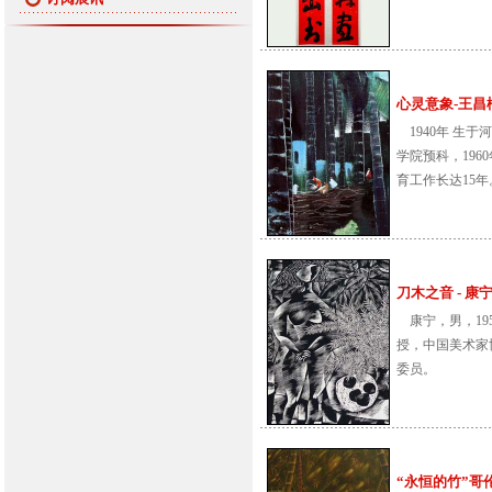
心灵意象-王昌楷近
1940年 生于
学院预科，196
育工作长达15年。 
刀木之音 - 康宁版
康宁，男，19
授，中国美术家
委员。
“永恒的竹”哥伦比