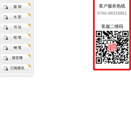
客户服务热线
版 画
0760-88333861
水 彩
客服二维码
书 法
铅 笔
钢 笔
留言簿
订阅展讯