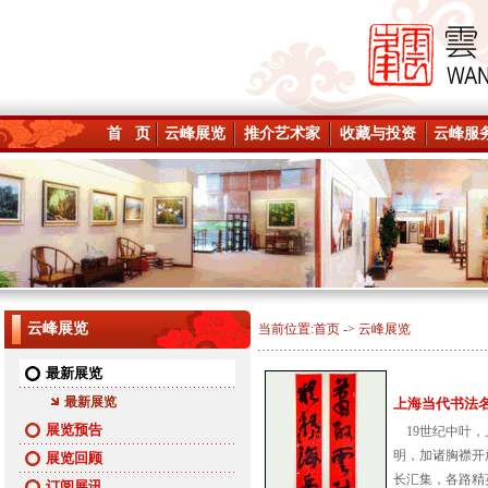
首 页
云峰展览
推介艺术家
收藏与投资
云峰服
云峰展览
当前位置:
首页
->
云峰展览
最新展览
最新展览
上海当代书法名家迎
展览预告
19世纪中叶，
明，加诸胸襟开
展览回顾
长汇集，各路精英
订阅展讯