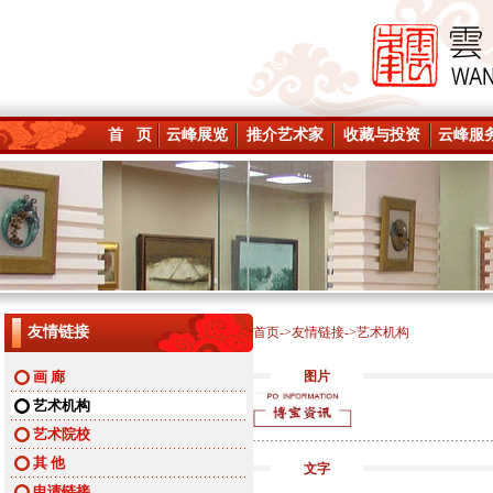
首 页
云峰展览
推介艺术家
收藏与投资
云峰服
友情链接
首页->友情链接->艺术机构
画 廊
图片
艺术机构
艺术院校
其 他
文字
申请链接