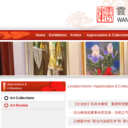
Home
Exhibitions
Artists
Appreciation & Collectio
Appreciation &
Location:
Home
->
Appreciation & Collec
Collections
Art Collections
·
【文化籽】民间木雕馆 重塑明清
Art Review
·
访云峰画苑董事长郭浩满：浩然之
·
云峰眼中的 “新当代油画艺术”和 “新