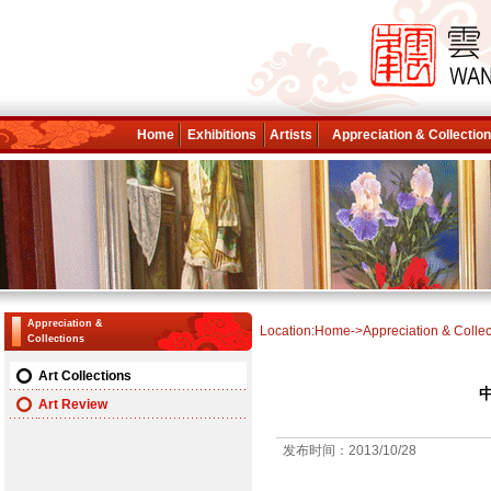
Home
Exhibitions
Artists
Appreciation & Collectio
Appreciation &
Location:
Home
->
Appreciation & Collec
Collections
Art Collections
Art Review
发布时间：2013/10/28