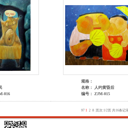
规格：
民
名称： 人约黄昏后
-016
编号： ZJM-015
9
7
1
2
8
:
页次:1/2页 共16条记录