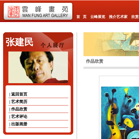
首 页
云峰展览
推介艺术家
欣赏
张建民
作品欣赏
| 返回首页
| 艺术简历
| 作品欣赏
| 艺术评论
| 出版画册