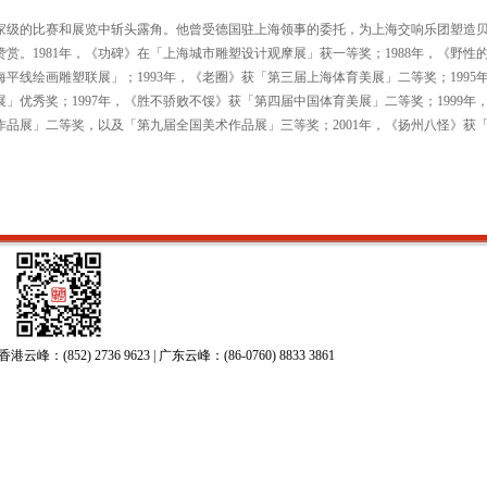
家级的比赛和展览中斩头露角。他曾受德国驻上海领事的委托，为上海交响乐团塑造
赏。1981年，《功碑》在「上海城市雕塑设计观摩展」获一等奖；1988年，《野性
「海平线绘画雕塑联展」；1993年，《老圈》获「第三届上海体育美展」二等奖；1995
」优秀奖；1997年，《胜不骄败不馁》获「第四届中国体育美展」二等奖；1999年
作品展」二等奖，以及「第九届全国美术作品展」三等奖；2001年，《扬州八怪》获
52) 2736 9623 | 广东云峰：(86-0760) 8833 3861