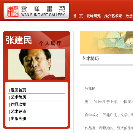
首 页
云峰展览
推介艺术家
欣赏
张建民
艺术简历
张建民
| 返回首页
| 艺术简历
男，1941年生于上海。中国
| 作品欣赏
| 艺术评论
自学成才，兴趣广泛，文学、
| 出版画册
作品有一种原始的、强大的生