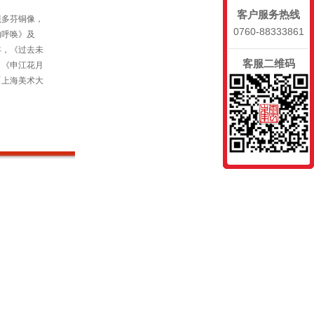
客户服务热线
贝多芬铜像，
0760-88333861
的呼唤》及
年，《过去未
客服二维码
，《申江花月
「上海美术大