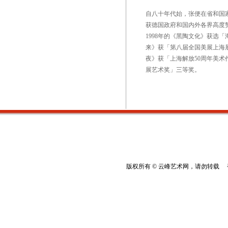
自八十年代始，张便在省和国
获德国政府和国内外各界高度赞
1998年的《黑陶文化》获选
来》获「第八届全国美展上海展
夜》获「上海解放50周年美术
展艺术奖」三等奖。
版权所有 © 云峰艺术网，请勿转载 香港云峰：(8