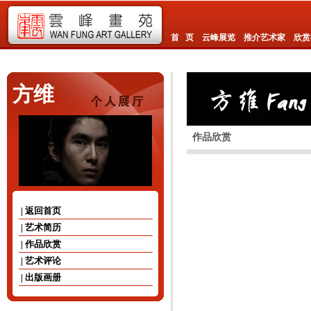
首 页
云峰展览
推介艺术家
欣赏
方维
作品欣赏
| 返回首页
| 艺术简历
| 作品欣赏
| 艺术评论
| 出版画册