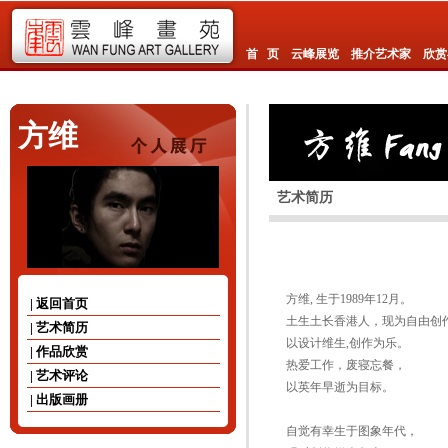
首 页
云峰展览
推介艺术家
欣赏
方维
艺术简历
方维, 生于1989年12月。
| 返回首页
土生土长香港人，现为自由创
| 艺术简历
以设计维生,创作为乐。
| 作品欣赏
热爱工作，废寝忘餐，
| 艺术评论
以英年早逝为目标。
| 出版画册
自觉有幸生于图象年代，