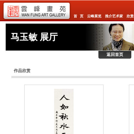
首 页
云峰展览
推介艺术家
欣赏
马玉敏 展厅
返回首页
作品欣赏