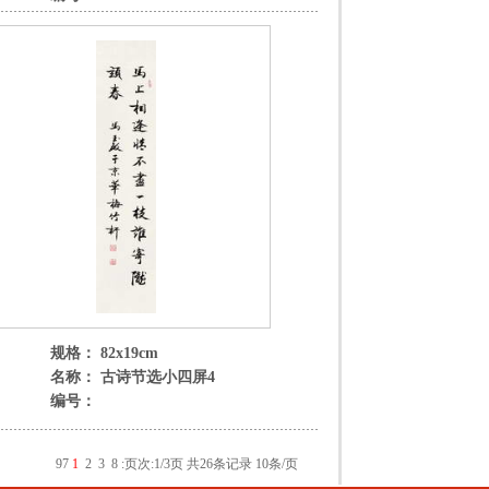
规格： 82x19cm
名称： 古诗节选小四屏4
编号：
9
7
1
2
3
8
:
页次:1/3页 共26条记录 10条/页