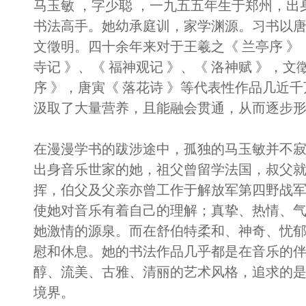
马玉敏 ，字少聪 ，一九五五年生于郑州，
书法高手。她幼承庭训，家学渊源。习书以
文徵明。四十余年来对于王羲之《 兰亭序 》，
寺记 》、《 福神观记 》、《 洛神赋 》，文
序 》，唐寅《 落花诗 》等代表性作品几近
汲取了大量营养，且能融会贯通，从而逐步
在漫漫学书的跋涉途中，孤独的马玉敏并不
出身音乐世家的她，祖父曾留学法国，叔父
挥，伯父及父亲亦曾工作于解放军第四野战
使她对音乐有着自己的理解；真挚、热情、
她激情的源泉。而在舒伯特柔和、神奇、忧
慰和休息。她的书法作品几乎都是在音乐的
醇、流美、古雅、清丽的艺术风格，追求的
境界。