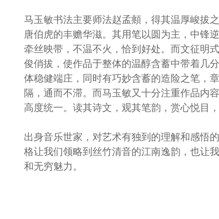
马玉敏书法主要师法赵孟頫，得其温厚峻拔
唐伯虎的丰赡华滋。其用笔以圆为主，中锋
牵丝映带，不温不火，恰到好处。而文征明
俊俏拔，使作品于整体的温醇含蓄中带着几
体稳健端庄，同时有巧妙含蓄的造险之笔，
隔，通而不滞。而马玉敏又十分注重作品内
高度统一。读其诗文，观其笔韵，赏心悦目
出身音乐世家，对艺术有独到的理解和感悟
格让我们领略到丝竹清音的江南逸韵，也让
和无穷魅力。