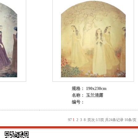
规格： 190x230cm
名称： 玉兰清露
编号：
9
7
1
2
3
8
:
页次:1/3页 共24条记录 10条/页