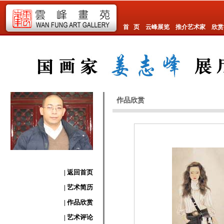
首 页
云峰展览
推介艺术家
欣赏
作品欣赏
| 返回首页
| 艺术简历
| 作品欣赏
| 艺术评论