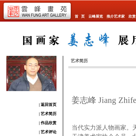
首 页
云峰展览
推介艺术家
欣赏
艺术简历
姜志峰 Jiang Zhif
| 返回首页
| 艺术简历
| 作品欣赏
当代实力派人物画家。
| 艺术评论