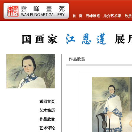
首 页
云峰展览
推介艺术家
欣赏
作品欣赏
| 返回首页
| 艺术简历
| 作品欣赏
| 艺术评论