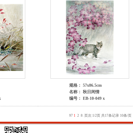
规格： 57x86.5cm
名称： 秋日闲情
x
编号： EB-10-049 x
9
7
1
2
8
:
页次:1/2页 共17条记录 10条/页