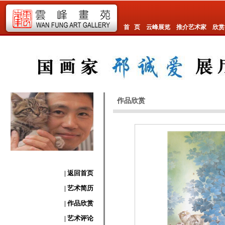
首 页
云峰展览
推介艺术家
欣赏
作品欣赏
| 返回首页
| 艺术简历
| 作品欣赏
| 艺术评论