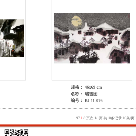
规格： 46x69 cm
名称： 瑞雪图
编号： BJ 11-076
9
7
1
8
:
页次:1/1页 共10条记录 10条/页