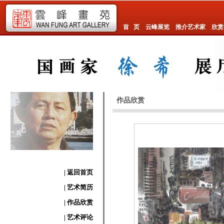
首 页
云峰展览
推介艺术家
欣赏
作品欣赏
| 返回首页
| 艺术简历
| 作品欣赏
| 艺术评论