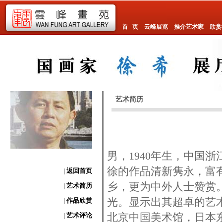
首 页
云峰展览
推介艺术家
欣赏
艺术简历
男，1940年生，中国
徐的作品清新隽永，富
| 返回首页
乡，更为中外人士赞赏
| 艺术简历
光。显示出其超卓的艺
| 作品欣赏
| 艺术评论
北京中国美术馆，日本