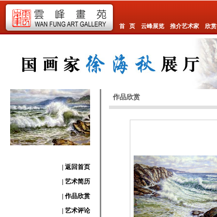
首 页
云峰展览
推介艺术家
欣赏
作品欣赏
| 返回首页
| 艺术简历
| 作品欣赏
| 艺术评论