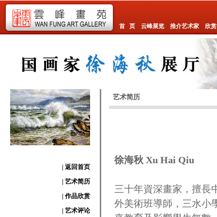
首 页
云峰展览
推介艺术家
欣赏
艺术简历
徐海秋
Xu Hai Qiu
| 返回首页
| 艺术简历
三十年資深畫家，擅長
| 作品欣赏
外美術班導師，三水小
| 艺术评论