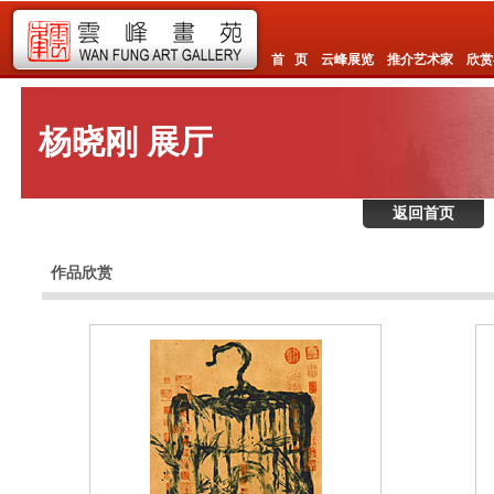
首 页
云峰展览
推介艺术家
欣赏
杨晓刚 展厅
返回首页
作品欣赏