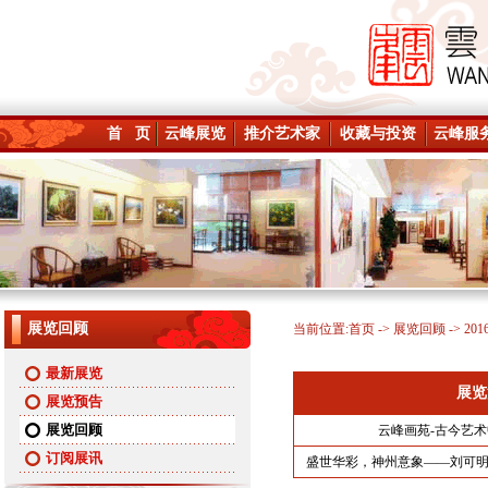
首 页
云峰展览
推介艺术家
收藏与投资
云峰服
展览回顾
当前位置:
首页
->
展览回顾
-> 20
最新展览
展览
展览预告
展览回顾
云峰画苑-古今艺术
订阅展讯
盛世华彩，神州意象——刘可