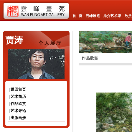
首 页
云峰展览
推介艺术家
欣赏
贾涛
作品欣赏
| 返回首页
| 艺术简历
| 作品欣赏
| 艺术评论
| 出版画册