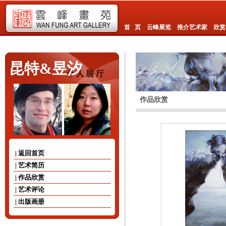
首 页
云峰展览
推介艺术家
欣赏
昆特&昱汐
作品欣赏
| 返回首页
| 艺术简历
| 作品欣赏
| 艺术评论
| 出版画册